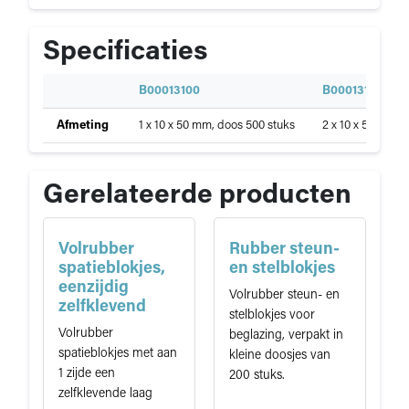
Specificaties
S
B00013100
B00013110
p
Specificaties
Afmeting
1 x 10 x 50 mm, doos 500 stuks
2 x 10 x 50 mm, 
e
van
c
Volrubber
i
spatieblokjes,
f
Gerelateerde producten
niet
i
klevend
c
a
Volrubber
Rubber steun-
t
spatieblokjes,
en stelblokjes
i
eenzijdig
Volrubber steun- en
e
zelfklevend
stelblokjes voor
Volrubber
beglazing, verpakt in
spatieblokjes met aan
kleine doosjes van
1 zijde een
200 stuks.
zelfklevende laag