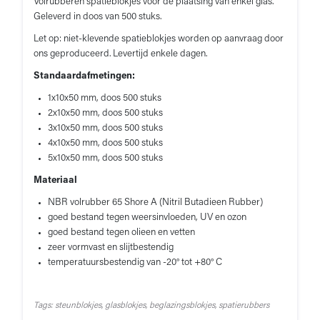
Volrubberen spatieblokjes voor de plaatsing van enkel glas.
Geleverd in doos van 500 stuks.
Let op: niet-klevende spatieblokjes worden op aanvraag door
ons geproduceerd. Levertijd enkele dagen.
Standaardafmetingen:
1x10x50 mm, doos 500 stuks
2x10x50 mm, doos 500 stuks
3x10x50 mm, doos 500 stuks
4x10x50 mm, doos 500 stuks
5x10x50 mm, doos 500 stuks
Materiaal
NBR volrubber 65 Shore A (Nitril Butadieen Rubber)
goed bestand tegen weersinvloeden, UV en ozon
goed bestand tegen olieen en vetten
zeer vormvast en slijtbestendig
temperatuursbestendig van -20° tot +80° C
Tags: steunblokjes, glasblokjes, beglazingsblokjes, spatierubbers