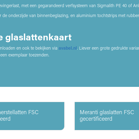
 gevingerlast, met een gegarandeerd verfsysteem van Sigmalith PE 40 of Ank
de onderzijde van binnenbeglazing, en aluminium tochtstrips met rubber 
e glaslattenkaart
loaden en ook te bekijken via
avabel.nl
.
Liever een grote gedrukte varia
 een exemplaar toezenden.
erstellatten FSC
Meranti glaslatten FSC
ceerd
gecertificeerd