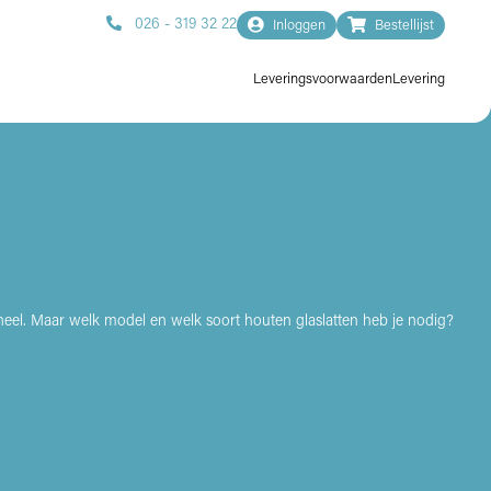
026 - 319 32 22
Inloggen
Bestellijst
Leveringsvoorwaarden
Levering
eheel. Maar welk model en welk soort houten glaslatten heb je nodig?