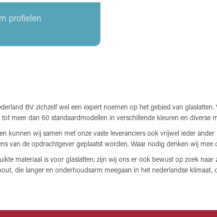
m profielen
 Nederland BV zichzelf wel een expert noemen op het gebied van glaslatten
 tot meer dan 60 standaardmodellen in verschillende kleuren en diverse m
n kunnen wij samen met onze vaste leveranciers ook vrijwel ieder ander m
ens van de opdrachtgever geplaatst worden. Waar nodig denken wij mee ove
te materiaal is voor glaslatten, zijn wij ons er ook bewust op zoek naar z
hout, die langer en onderhoudsarm meegaan in het nederlandse klimaat, o