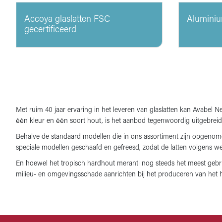
Accoya glaslatten FSC
Aluminiu
gecertificeerd
Met ruim 40 jaar ervaring in het leveren van glaslatten kan Avabel
ėėn kleur en ėėn soort hout, is het aanbod tegenwoordig uitgebreid
Behalve de standaard modellen die in ons assortiment zijn opgenome
speciale modellen geschaafd en gefreesd, zodat de latten volgens w
En hoewel het tropisch hardhout meranti nog steeds het meest gebruik
milieu- en omgevingsschade aanrichten bij het produceren van het 