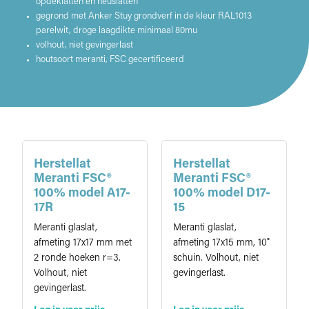
opdeklatten en neuslatten
gegrond met Anker Stuy grondverf in de kleur RAL1013
parelwit, droge laagdikte minimaal 80mu
volhout, niet gevingerlast
houtsoort meranti, FSC gecertificeerd
Herstellat
Herstellat
Meranti FSC®
Meranti FSC®
100% model A17-
100% model D17-
17R
15
Meranti glaslat,
Meranti glaslat,
afmeting 17x17 mm met
afmeting 17x15 mm, 10˚
2 ronde hoeken r=3.
schuin. Volhout, niet
Volhout, niet
gevingerlast.
gevingerlast.