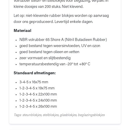
Volrubber steun- en stelblokjes voor beglazing, verpakt in
kleine doosjes van 200 stuks. Niet klevend.
Let op: niet-klevende rubber blokjes worden op aanvraag
door ons geproduceerd. Levertijd enkele dagen.
Materiaal
NBR volrubber 65 Shore A (Nitril Butadieen Rubber)
goed bestand tegen weersinvloeden, UV en ozon
goed bestand tegen olieen en vetten
zeer vormvast en slijtbestendig
temperatuursbestendig van -20° tot +80° C
Standaard afmetingen:
3-4-5 x 16x75 mm
1-2-3-4-5 x 19x75 mm
1-2-3-4-5 x 22x100 mm
1-2-3-4-5 x 24x100 mm
1-2-3-4-5 x 26x100 mm
Tags: steunblokjes, stelblokjes, glasblokjes, beglazingsblokjes