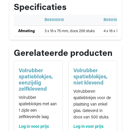
Specificaties
S
B05010510
B05010520
p
Specificaties
Afmeting
3 x 16 x 75 mm, doos 200 stuks
4 x 16 x 75 mm, 
e
van
c
Rubber
i
steun-
f
Gerelateerde producten
en
i
stelblokjes
c
a
Volrubber
Volrubber
t
spatieblokjes,
spatieblokjes,
i
eenzijdig
niet klevend
e
zelfklevend
Volrubberen
Volrubber
spatieblokjes voor de
spatieblokjes met aan
plaatsing van enkel
1 zijde een
glas. Geleverd in
zelfklevende laag
doos van 500 stuks.
Log in voor prijs
Log in voor prijs