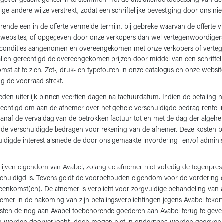
ever geacht geheel in te stemmen met de uitsluitende toepassing van dez
e andere wijze verstrekt, zodat een schriftelijke bevestiging door ons niet
urende een in de offerte vermelde termijn, bij gebreke waarvan de offerte v
 websites, of opgegeven door onze verkopers dan wel vertegenwoordigers 
ondities aangenomen en overeengekomen met onze verkopers of vertegenwo
evallen gerechtigd de overeengekomen prijzen door middel van een schrifte
mst af te zien. Zet-, druk- en typefouten in onze catalogus en onze websi
g de voorraad strekt.
eden uiterlijk binnen veertien dagen na factuurdatum. Indien de betaling n
echtigd om aan de afnemer over het gehele verschuldigde bedrag rente i
anaf de vervaldag van de betrokken factuur tot en met de dag der algehe
n de verschuldigde bedragen voor rekening van de afnemer. Deze kosten b
uldigde interest alsmede de door ons gemaakte invordering- en/of admini
jven eigendom van Avabel, zolang de afnemer niet volledig de tegenprest
chuldigd is. Tevens geldt de voorbehouden eigendom voor de vordering 
eenkomst(en). De afnemer is verplicht voor zorgvuldige behandeling va
nemer in de nakoming van zijn betalingsverplichtingen jegens Avabel tekort 
gen kosten de nog aan Avabel toebehorende goederen aan Avabel terug te