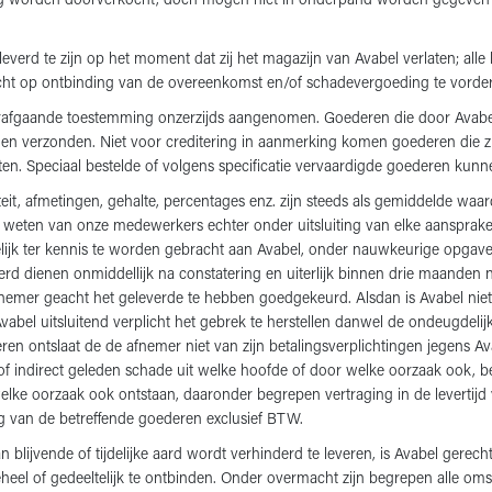
ing worden doorverkocht, doch mogen niet in onderpand worden gegeven 
rd te zijn op het moment dat zij het magazijn van Avabel verlaten; alle 
recht op ontbinding van de overeenkomst en/of schadevergoeding te vorde
afgaande toestemming onzerzijds aangenomen. Goederen die door Avabel 
den verzonden. Niet voor creditering in aanmerking komen goederen die z
ten. Speciaal bestelde of volgens specificatie vervaardigde goederen ku
it, afmetingen, gehalte, percentages enz. zijn steeds als gemiddelde waar
weten van onze medewerkers echter onder uitsluiting van elke aansprakel
telijk ter kennis te worden gebracht aan Avabel, onder nauwkeurige opgav
rd dienen onmiddellijk na constatering en uiterlijk binnen drie maanden n
nemer geacht het geleverde te hebben goedgekeurd. Alsdan is Avabel niet
abel uitsluitend verplicht het gebrek te herstellen danwel de ondeugdeli
n ontslaat de de afnemer niet van zijn betalingsverplichtingen jegens Ava
of indirect geleden schade uit welke hoofde of door welke oorzaak ook, b
lke oorzaak ook ontstaan, daaronder begrepen vertraging in de levertijd v
ag van de betreffende goederen exclusief BTW.
blijvende of tijdelijke aard wordt verhinderd te leveren, is Avabel gerec
 of gedeeltelijk te ontbinden. Onder overmacht zijn begrepen alle omstand