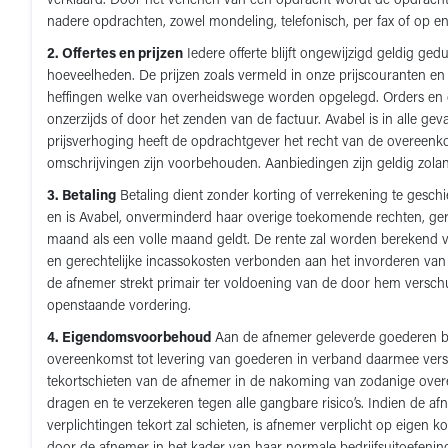
verklaard. Door het verlenen van een opdracht wordt de opdrachtg
nadere opdrachten, zowel mondeling, telefonisch, per fax of op enig
2. Offertes en prijzen
Iedere offerte blijft ongewijzigd geldig ged
hoeveelheden. De prijzen zoals vermeld in onze prijscouranten en
heffingen welke van overheidswege worden opgelegd. Orders en c
onzerzijds of door het zenden van de factuur. Avabel is in alle g
prijsverhoging heeft de opdrachtgever het recht van de overeenko
omschrijvingen zijn voorbehouden. Aanbiedingen zijn geldig zolan
3. Betaling
Betaling dient zonder korting of verrekening te geschi
en is Avabel, onverminderd haar overige toekomende rechten, ger
maand als een volle maand geldt. De rente zal worden berekend v
en gerechtelijke incassokosten verbonden aan het invorderen va
de afnemer strekt primair ter voldoening van de door hem versch
openstaande vordering.
4. Eigendomsvoorbehoud
Aan de afnemer geleverde goederen bli
overeenkomst tot levering van goederen in verband daarmee vers
tekortschieten van de afnemer in de nakoming van zodanige over
dragen en te verzekeren tegen alle gangbare risico’s. Indien de af
verplichtingen tekort zal schieten, is afnemer verplicht op ei