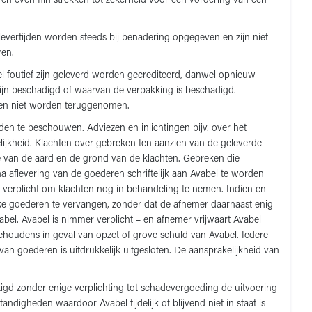
en evenmin strekken tot zekerheid voor een vordering van een
levertijden worden steeds bij benadering opgegeven en zijn niet
ren.
foutief zijn geleverd worden gecrediteerd, danwel opnieuw
ijn beschadigd of waarvan de verpakking is beschadigd.
nnen niet worden teruggenomen.
den te beschouwen. Adviezen en inlichtingen bijv. over het
ijkheid. Klachten over gebreken ten aanzien van de geleverde
e van de aard en de grond van de klachten. Gebreken die
a aflevering van de goederen schriftelijk aan Avabel te worden
 verplicht om klachten nog in behandeling te nemen. Indien en
jke goederen te vervangen, zonder dat de afnemer daarnaast enig
bel. Avabel is nimmer verplicht – en afnemer vrijwaart Avabel
ehoudens in geval van opzet of grove schuld van Avabel. Iedere
an goederen is uitdrukkelijk uitgesloten. De aansprakelijkheid van
htigd zonder enige verplichting tot schadevergoeding de uitvoering
igheden waardoor Avabel tijdelijk of blijvend niet in staat is