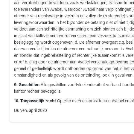
aan verplichtingen te voldoen, zoals werkstakingen, transportmoei
toeleveranciers van Avabel, waardoor Avabel haar verplichtingen 
afnemer van rechtswege in verzuim en zullen de (resterende) vord
leveringsvoorwaarden in het bijzonder de betaling niet of niet tij
voldoet aan een schriftelijke aanmaning om zich binnen een bij de 
in staat van faillissement wordt verklaard, een verzoek tot surse
beslaglegging wordt opgeheven; d. De afnemer overgaat c.q. besluit
daarvan verliest, indien de afnemer een natuurlijk persoon is. 
en zonder dat ingebrekestelling of rechterlijke tussenkomst is ver
en/of b. enig door de afnemer aan Avabel verschuldigd bedrag ter
geheel of gedeeltelijk wordt ontbonden op grond van het in het v
omstandigheid en als gevolg van de ontbinding, ook in geval van f
9. Geschillen
Alle geschillen voortvloeiende uit of verband hou
kantonrechter bevoegd is.
10. Toepasselijk recht
Op elke overeenkomst tussen Avabel en afn
Duiven, april 2020