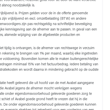
e voorwaarden; hetzelfde geldt voor de door de klant verstrekte
 alsnog noodzakelijk is.
rijblijvend is. Prijzen gelden voor de in de offerte genoemde
zijn vrijblijvend en excl. omzetbelasting (BTW) en andere
ordigers zijn pas rechtsgeldig na schriftelijke bevestiging
lijke kennisgeving aan de afnemer aan te passen. In geval van een
tes, alsmede wijziging van de afgebeelde producten en
iet tijdig is ontvangen, is de afnemer van rechtswege in verzuim
n rekening te brengen van 1% per maand, waarbij elke ingetreden
le voldoening. Bovendien komen alle te maken buitengerechtelijke
edragen minimaal 15% van het factuurbedrag. Iedere betaling van
stratiekosten en wordt daarna in mindering gebracht op de oudste
atie heeft geleverd die uit hoofd van de met Avabel aangegane
die Avabel jegens de afnemer mocht verkrijgen wegens
n alle onder eigendomsvoorbehoud geleverde goederen zorg te
schiet of Avabel goede grond heeft te vrezen dat hij in die
 geven. De onder eigendomsvoorbehoud geleverde goederen kunnen