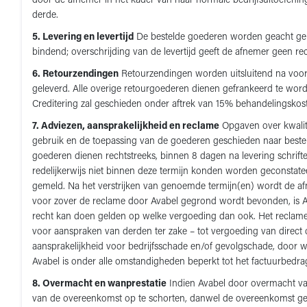
door de afnemer in het kader van haar normale bedrijfsuitoefen
derde.
5. Levering en levertijd
De bestelde goederen worden geacht geleve
bindend; overschrijding van de levertijd geeft de afnemer geen 
6. Retourzendingen
Retourzendingen worden uitsluitend na voor
geleverd. Alle overige retourgoederen dienen gefrankeerd te wor
Creditering zal geschieden onder aftrek van 15% behandelingskos
7. Adviezen, aansprakelijkheid en reclame
Opgaven over kwalite
gebruik en de toepassing van de goederen geschieden naar beste 
goederen dienen rechtstreeks, binnen 8 dagen na levering schrif
redelijkerwijs niet binnen deze termijn konden worden geconstatee
gemeld. Na het verstrijken van genoemde termijn(en) wordt de af
voor zover de reclame door Avabel gegrond wordt bevonden, is Av
recht kan doen gelden op welke vergoeding dan ook. Het reclamere
voor aanspraken van derden ter zake – tot vergoeding van direct 
aansprakelijkheid voor bedrijfsschade en/of gevolgschade, door we
Avabel is onder alle omstandigheden beperkt tot het factuurbedr
8. Overmacht en wanprestatie
Indien Avabel door overmacht van 
van de overeenkomst op te schorten, danwel de overeenkomst geheel