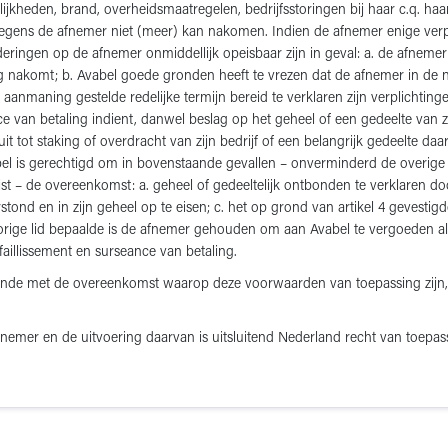
lijkheden, brand, overheidsmaatregelen, bedrijfsstoringen bij haar c.q. h
jegens de afnemer niet (meer) kan nakomen. Indien de afnemer enige verp
eringen op de afnemer onmiddellijk opeisbaar zijn in geval: a. de afneme
dig nakomt; b. Avabel goede gronden heeft te vrezen dat de afnemer in de n
aanmaning gestelde redelijke termijn bereid te verklaren zijn verplichting
ance van betaling indient, danwel beslag op het geheel of een gedeelte van
 tot staking of overdracht van zijn bedrijf of een belangrijk gedeelte daa
Avabel is gerechtigd om in bovenstaande gevallen – onverminderd de overi
eist – de overeenkomst: a. geheel of gedeeltelijk ontbonden te verklaren do
stond en in zijn geheel op te eisen; c. het op grond van artikel 4 geves
orige lid bepaalde is de afnemer gehouden om aan Avabel te vergoeden all
aillissement en surseance van betaling.
dende met de overeenkomst waarop deze voorwaarden van toepassing zijn,
emer en de uitvoering daarvan is uitsluitend Nederland recht van toepas