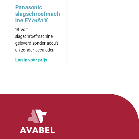
Panasonic
slagschroefmach
ine EY76A1 X
18 Volt
slagschroefmachine,
geleverd zonder accu's
en zonder acculader.
Log in voor prijs