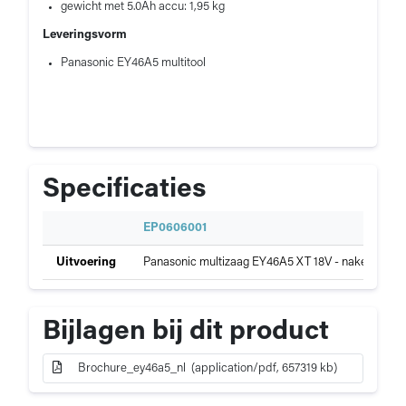
gewicht met 5.0Ah accu: 1,95 kg
Leveringsvorm
Panasonic EY46A5 multitool
Specificaties
S
EP0606001
p
Specificaties
Uitvoering
Panasonic multizaag EY46A5 XT 18V - naked body
e
van
c
Panasonic
i
multizaag
f
Bijlagen bij dit product
EY46A5
i
X
c
Brochure_ey46a5_nl (application/pdf, 657319 kb)
a
t