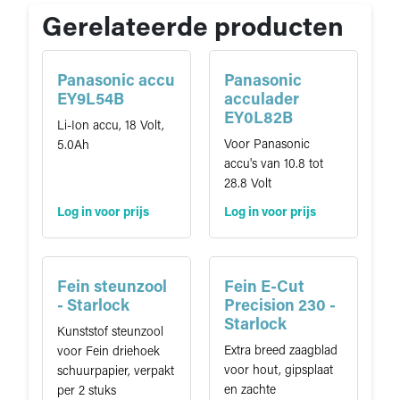
i
Gerelateerde producten
e
Panasonic accu
Panasonic
EY9L54B
acculader
EY0L82B
Li-Ion accu, 18 Volt,
Voor Panasonic
5.0Ah
accu's van 10.8 tot
28.8 Volt
Log in voor prijs
Log in voor prijs
Fein steunzool
Fein E-Cut
- Starlock
Precision 230 -
Starlock
Kunststof steunzool
Extra breed zaagblad
voor Fein driehoek
voor hout, gipsplaat
schuurpapier, verpakt
en zachte
per 2 stuks