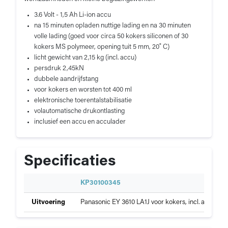
3.6 Volt - 1,5 Ah Li-ion accu
na 15 minuten opladen nuttige lading en na 30 minuten
volle lading (goed voor circa 50 kokers siliconen of 30
kokers MS polymeer, opening tuit 5 mm, 20˚ C)
licht gewicht van 2,15 kg (incl. accu)
persdruk 2,45kN
dubbele aandrijfstang
voor kokers en worsten tot 400 ml
elektronische toerentalstabilisatie
volautomatische drukontlasting
inclusief een accu en acculader
Specificaties
S
KP30100345
p
Specificaties
Uitvoering
Panasonic EY 3610 LA1J voor kokers, incl. accu en
e
van
c
Panasonic
i