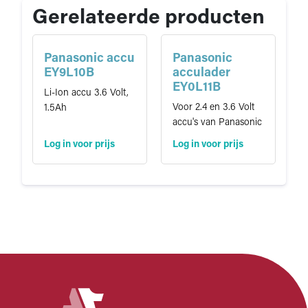
EY
f
Gerelateerde producten
3610LA1J
i
c
a
Panasonic accu
Panasonic
t
EY9L10B
acculader
i
EY0L11B
Li-Ion accu 3.6 Volt,
e
Voor 2.4 en 3.6 Volt
1.5Ah
accu's van Panasonic
Log in voor prijs
Log in voor prijs