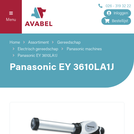
026 - 319 32 22
Inloggen
Menu
Bestellijst
Home
Assortiment
Gereedschap
Electrisch gereedschap
Panasonic machines
Panasonic EY 3610LA1J
Panasonic EY 3610LA1J