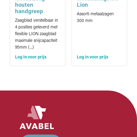
houten
Lion
handgreep
Assorti metaalzagen
Zaagblad verstelbaar in
300 mm
4 posities geleverd met
flexible LION zaagblad
maximale snijcapaciteit
95mm (...)
Log in voor prijs
Log in voor prijs