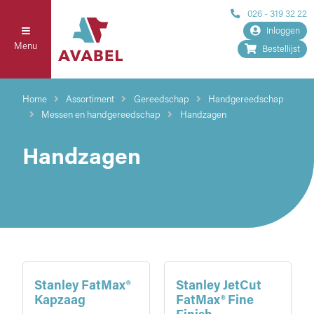
026 - 319 32 22
Inloggen
Menu
Bestellijst
Home
Assortiment
Gereedschap
Handgereedschap
Messen en handgereedschap
Handzagen
Handzagen
Stanley FatMax®
Stanley JetCut
Kapzaag
FatMax® Fine