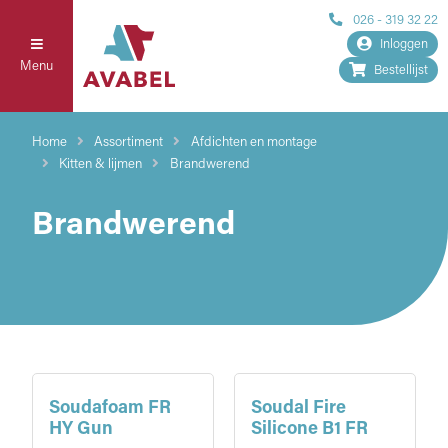
026 - 319 32 22
Inloggen
Menu
Bestellijst
Home
Assortiment
Afdichten en montage
Kitten & lijmen
Brandwerend
Brandwerend
Soudafoam FR
Soudal Fire
HY Gun
Silicone B1 FR