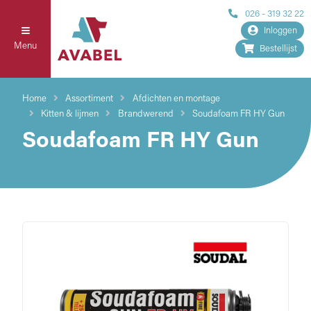
026 - 319 32 22
Inloggen
Menu
Bestellijst
Home
Assortiment
Afdichten en montage
Kitten & lijmen
Brandwerend
Soudafoam FR HY Gun
Soudafoam FR HY Gun