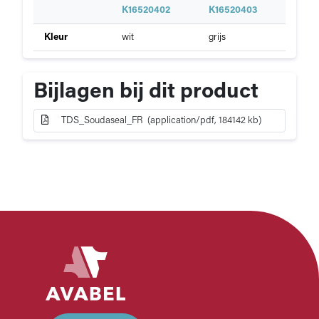
S
K16520402
K16520403
p
Specificaties
Kleur
wit
grijs
e
van
c
Soudaseal
i
FR
f
Bijlagen bij dit product
i
c
TDS_Soudaseal_FR (application/pdf, 184142 kb)
a
t
i
e