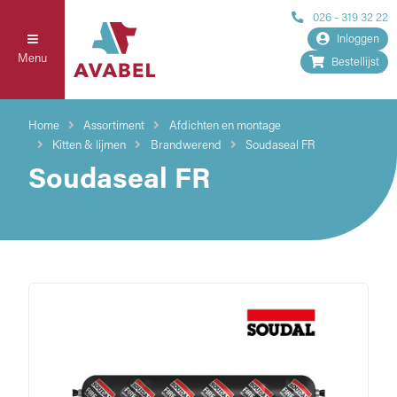
026 - 319 32 22
Inloggen
Menu
Bestellijst
Home
Assortiment
Afdichten en montage
Kitten & lijmen
Brandwerend
Soudaseal FR
Soudaseal FR