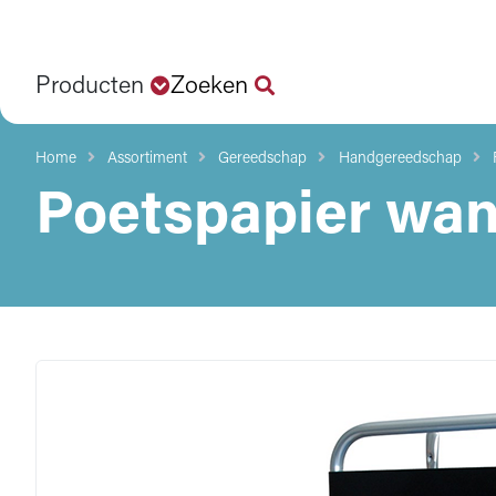
Producten
Zoeken
Home
Assortiment
Gereedschap
Handgereedschap
Poetspapier wa