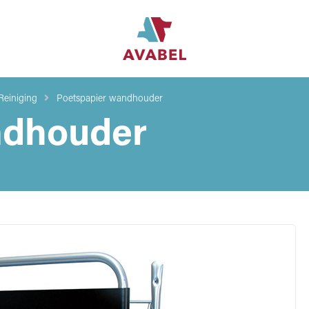
Reiniging
Poetspapier wandhouder
ndhouder