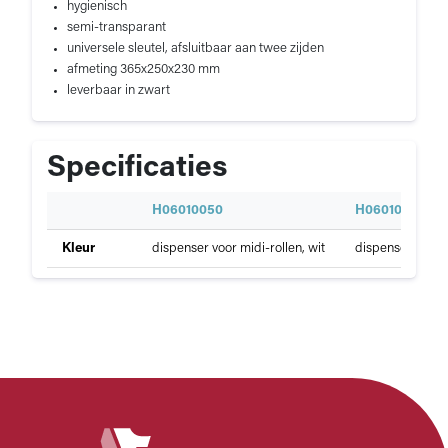
hygienisch
semi-transparant
universele sleutel, afsluitbaar aan twee zijden
afmeting 365x250x230 mm
leverbaar in zwart
Specificaties
S
H06010050
H06010051
p
Specificaties
Kleur
dispenser voor midi-rollen, wit
dispenser voor m
e
van
c
Poetspapier
i
dispenser
f
i
c
a
t
i
e