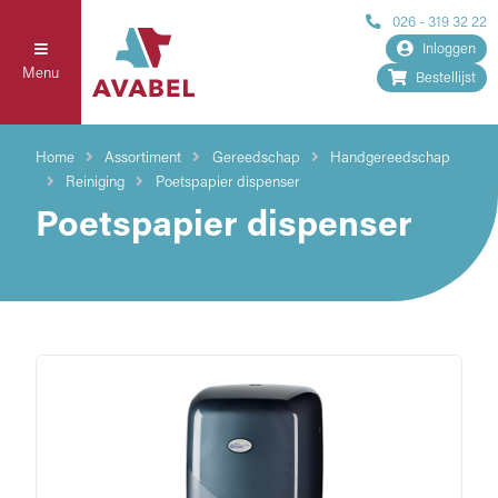
026 - 319 32 22
Inloggen
Menu
Bestellijst
Home
Assortiment
Gereedschap
Handgereedschap
Reiniging
Poetspapier dispenser
Poetspapier dispenser