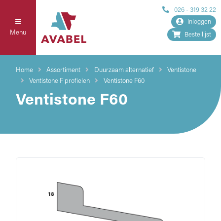
026 - 319 32 22
Inloggen
Menu
Bestellijst
Home
Assortiment
Duurzaam alternatief
Ventistone
Ventistone F profielen
Ventistone F60
Ventistone F60