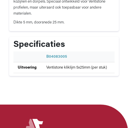
kozijnen en dorpels. Speciaal ontwikkeld voor Ventistone
profielen, maar uiteraard ook toepasbaar voor andere
materialen.
Dikte 5 mm, doorsnede 25 mm.
Specificaties
S
B04083005
p
Specificaties
Uitvoering
Ventistone kliklijm 5x25mm (per stuk)
e
van
c
Ventistone
i
Kliklijm
f
i
c
a
t
i
e