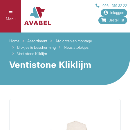
026 - 319 32 22
Inloggen
Menu
Bestellijst
Home
Assortiment
Afdichten en montage
Blokjes & bescherming
Neuslatblokjes
Ventistone Kliklijm
Ventistone Kliklijm