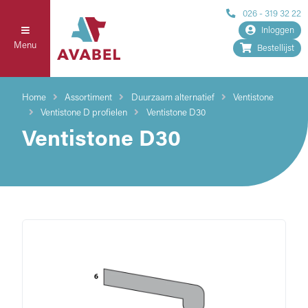
026 - 319 32 22
Inloggen
Menu
Bestellijst
Home
Assortiment
Duurzaam alternatief
Ventistone
Ventistone D profielen
Ventistone D30
Ventistone D30