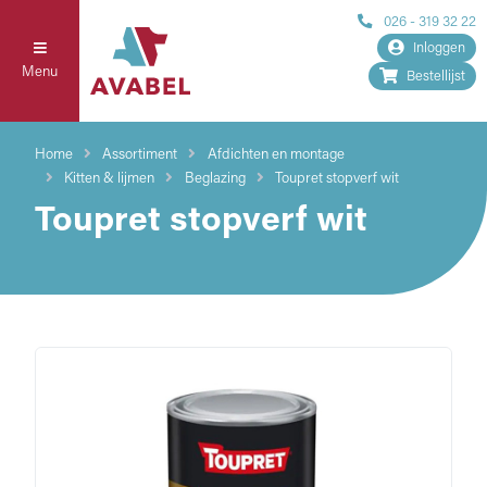
026 - 319 32 22
Inloggen
Menu
Bestellijst
Home
Assortiment
Afdichten en montage
Kitten & lijmen
Beglazing
Toupret stopverf wit
Toupret stopverf wit