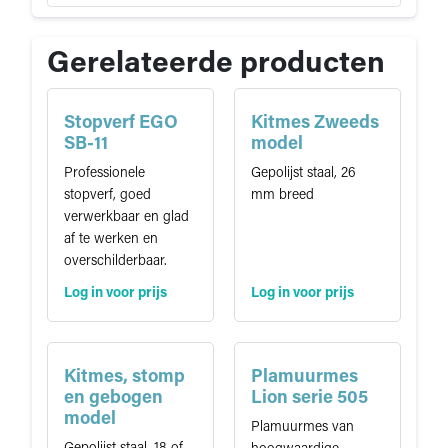
t
i
e
Gerelateerde producten
Stopverf EGO
Kitmes Zweeds
SB-11
model
Professionele
Gepolijst staal, 26
stopverf, goed
mm breed
verwerkbaar en glad
af te werken en
overschilderbaar.
Log in voor prijs
Log in voor prijs
Kitmes, stomp
Plamuurmes
en gebogen
Lion serie 505
model
Plamuurmes van