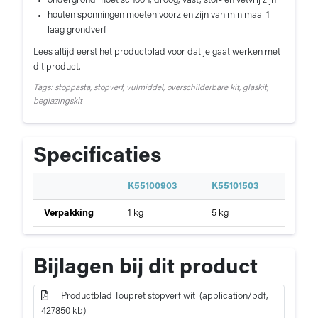
ondergrond moet schoon, droog, vast, stof- en vetvrij zijn
houten sponningen moeten voorzien zijn van minimaal 1
laag grondverf
Lees altijd eerst het productblad voor dat je gaat werken met
dit product.
Tags: stoppasta, stopverf, vulmiddel, overschilderbare kit, glaskit,
beglazingskit
Specificaties
S
K55100903
K55101503
p
Specificaties
Verpakking
1 kg
5 kg
e
van
c
Toupret
i
stopverf
f
Bijlagen bij dit product
wit
i
c
Productblad Toupret stopverf wit (application/pdf,
a
427850 kb)