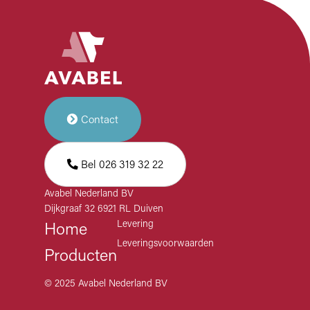
t
i
e
Contact
Bel 026 319 32 22
Avabel Nederland BV
Dijkgraaf 32 6921 RL Duiven
Levering
Home
Leveringsvoorwaarden
Producten
© 2025 Avabel Nederland BV