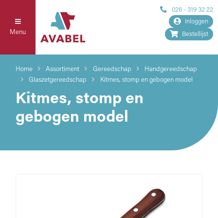
026 - 319 32 22
Inloggen
Menu
Bestellijst
Home
Assortiment
Gereedschap
Handgereedschap
Glaszetgereedschap
Kitmes, stomp en gebogen model
Kitmes, stomp en
gebogen model