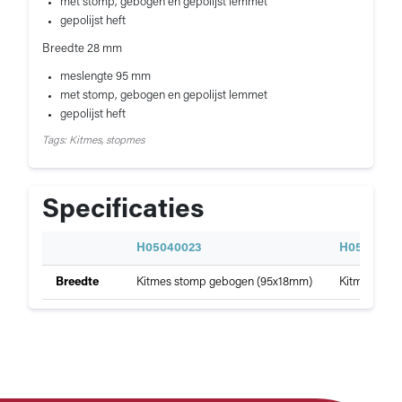
met stomp, gebogen en gepolijst lemmet
gepolijst heft
Breedte 28 mm
meslengte 95 mm
met stomp, gebogen en gepolijst lemmet
gepolijst heft
Tags: Kitmes, stopmes
Specificaties
S
H05040023
H0504002
p
Specificaties
Breedte
Kitmes stomp gebogen (95x18mm)
Kitmes sto
e
van
c
Kitmes,
i
stomp
f
en
i
gebogen
c
model
a