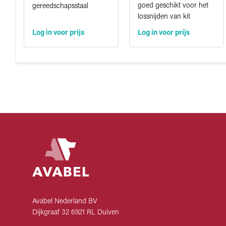
goed geschikt voor het
gereedschapsstaal
lossnijden van kit
Log in voor prijs
Log in voor prijs
Avabel Nederland BV
Dijkgraaf 32 6921 RL Duiven