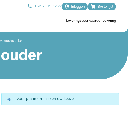
026 - 319 32 22
Inloggen
Bestellijst
Leveringsvoorwaarden
Levering
eekmeshouder
houder
Log in
voor prijsinformatie en uw keuze.