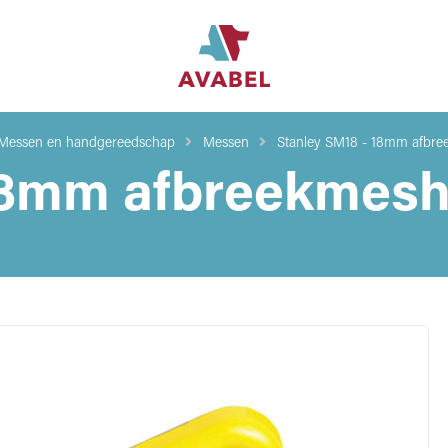
Messen en handgereedschap
Messen
Stanley SM18 - 18mm afbr
 18mm afbreekmes