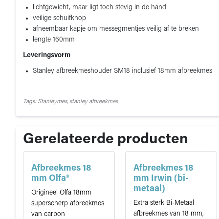
lichtgewicht, maar ligt toch stevig in de hand
veilige schuifknop
afneembaar kapje om messegmentjes veilig af te breken
lengte 160mm
Leveringsvorm
Stanley afbreekmeshouder SM18 inclusief 18mm afbreekmes
Tags: Stanleymes, stanley afbreekmes
Gerelateerde producten
Afbreekmes 18
Afbreekmes 18
mm Olfa®
mm Irwin (bi-
metaal)
Origineel Olfa 18mm
Extra sterk Bi-Metaal
superscherp afbreekmes
afbreekmes van 18 mm,
van carbon