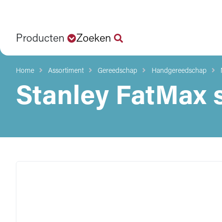
Producten
Zoeken
Home
Assortiment
Gereedschap
Handgereedschap
Stanley FatMax 