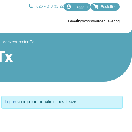
026 - 319 32 22
Inloggen
Bestellijst
Leveringsvoorwaarden
Levering
chroevendraaier Tx
Tx
Log in
voor prijsinformatie en uw keuze.