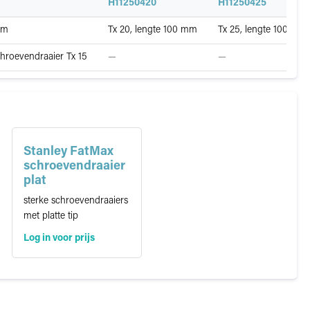
H11250420
H11250425
mm
Tx 20, lengte 100 mm
Tx 25, lengte 100 mm
Niet
Niet
hroevendraaier Tx 15
—
—
gespecificeerd
gespecificeerd
Stanley FatMax
schroevendraaier
plat
sterke schroevendraaiers
met platte tip
Log in voor prijs