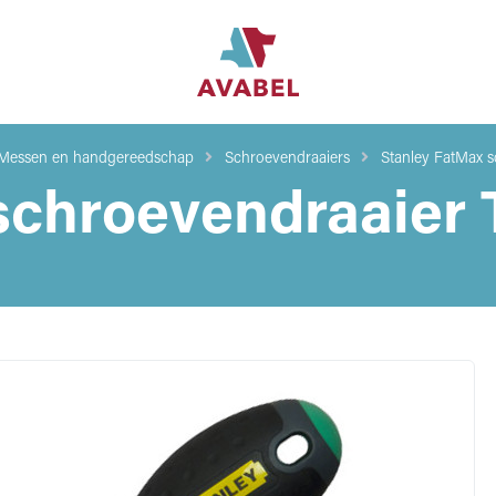
Messen en handgereedschap
Schroevendraaiers
Stanley FatMax s
schroevendraaier 