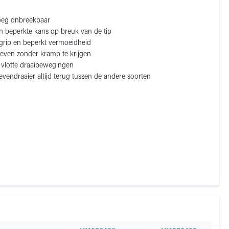
oeg onbreekbaar
en beperkte kans op breuk van de tip
 grip en beperkt vermoeidheid
oeven zonder kramp te krijgen
 vlotte draaibewegingen
evendraaier altijd terug tussen de andere soorten