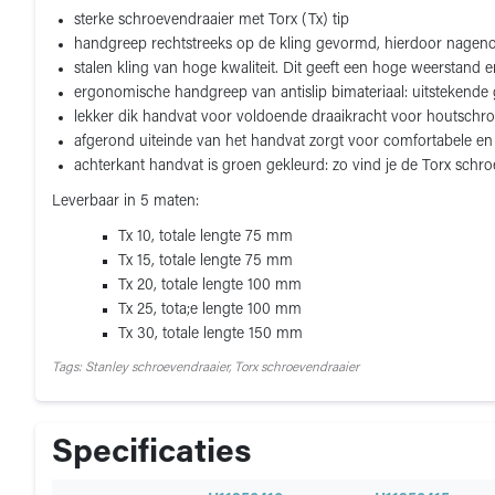
sterke schroevendraaier met Torx (Tx) tip
handgreep rechtstreeks op de kling gevormd, hierdoor nagen
stalen kling van hoge kwaliteit. Dit geeft een hoge weerstand 
ergonomische handgreep van antislip bimateriaal: uitstekende
lekker dik handvat voor voldoende draaikracht voor houtschr
afgerond uiteinde van het handvat zorgt voor comfortabele en
achterkant handvat is groen gekleurd: zo vind je de Torx schro
Leverbaar in 5 maten:
Tx 10, totale lengte 75 mm
Tx 15, totale lengte 75 mm
Tx 20, totale lengte 100 mm
Tx 25, tota;e lengte 100 mm
Tx 30, totale lengte 150 mm
Tags: Stanley schroevendraaier, Torx schroevendraaier
Specificaties