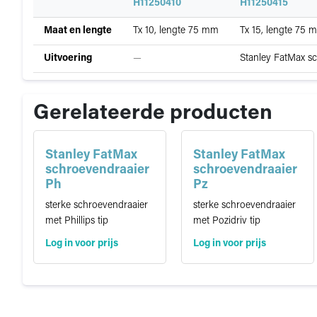
Specificatie
H11250410
H11250415
Specificaties
Maat en lengte
Tx 10, lengte 75 mm
Tx 15, lengte 75 
van
Stanley
Niet
Uitvoering
—
Stanley FatMax sc
FatMax
gespecificeerd
schroevendraaier
Tx
Gerelateerde producten
Stanley FatMax
Stanley FatMax
schroevendraaier
schroevendraaier
Ph
Pz
sterke schroevendraaier
sterke schroevendraaier
met Phillips tip
met Pozidriv tip
Log in voor prijs
Log in voor prijs