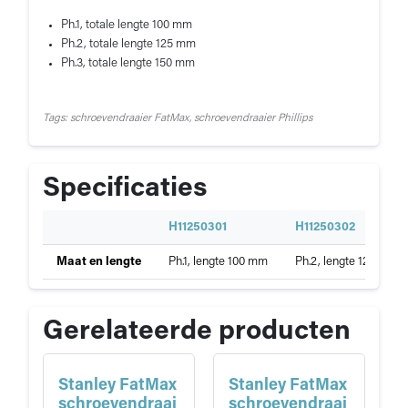
Ph.1, totale lengte 100 mm
Ph.2, totale lengte 125 mm
Ph.3, totale lengte 150 mm
Tags: schroevendraaier FatMax, schroevendraaier Phillips
Specificaties
S
H11250301
H11250302
p
Specificaties
Maat en lengte
Ph.1, lengte 100 mm
Ph.2, lengte 125 mm
e
van
c
Stanley
i
FatMax
f
Gerelateerde producten
schroevendraaier
i
Ph
c
a
Stanley FatMax
Stanley FatMax
t
schroevendraai
schroevendraai