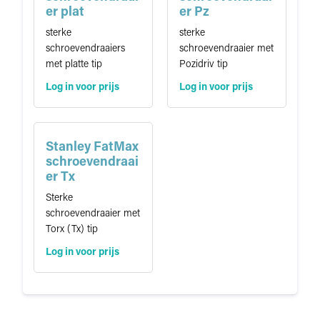
i
er plat
er Pz
e
sterke
sterke
schroevendraaiers
schroevendraaier met
met platte tip
Pozidriv tip
Log in voor prijs
Log in voor prijs
Stanley FatMax
schroevendraai
er Tx
Sterke
schroevendraaier met
Torx (Tx) tip
Log in voor prijs