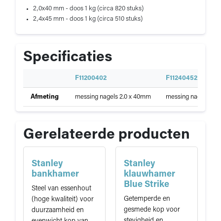
2,0x40 mm - doos 1 kg (circa 820 stuks)
2,4x45 mm - doos 1 kg (circa 510 stuks)
Specificaties
S
F11200402
F11240452
p
Specificaties
Afmeting
messing nagels 2.0 x 40mm
messing nagels 2.4
e
van
c
Messing
i
nagels
f
Gerelateerde producten
i
c
a
Stanley
Stanley
t
bankhamer
klauwhamer
i
Blue Strike
Steel van essenhout
e
Getemperde en
(hoge kwaliteit) voor
gesmede kop voor
duurzaamheid en
stevigheid en