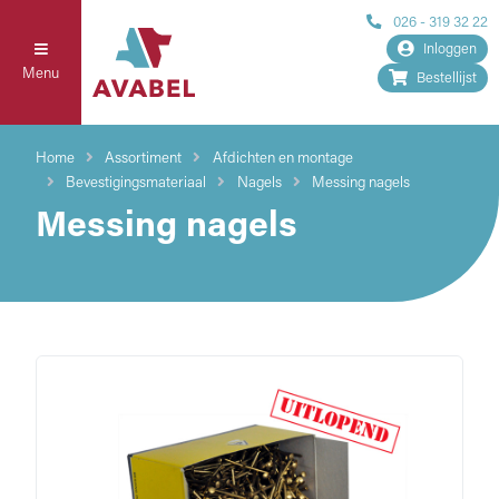
026 - 319 32 22
Inloggen
Menu
Bestellijst
Home
Assortiment
Afdichten en montage
Bevestigingsmateriaal
Nagels
Messing nagels
Messing nagels