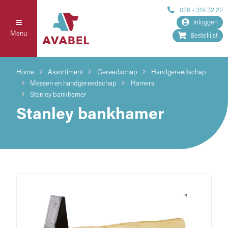
026 - 319 32 22
Inloggen
Menu
Bestellijst
Home
Assortiment
Gereedschap
Handgereedschap
Messen en handgereedschap
Hamers
Stanley bankhamer
Stanley bankhamer