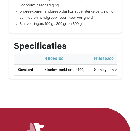
voorkomt beschadiging
onbreekbare handgreep dankzij supersterke verbinding
van kop en handgreep- voor meer veiligheid
3 uitvoeringen: 100 gr, 200 gr en 300 gr
Specificaties
S
H11090100
H11090200
p
Specificaties
Gewicht
Stanley bankhamer 100g
Stanley bankhamer 2
e
van
c
Stanley
i
bankhamer
f
i
c
a
t
i
e