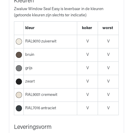
Kleuren
Zwaluw Window Seal Easy is leverbaar in de kleuren
(getoonde kleuren zijn slechts ter indicatie)
kleur
koker
worst
RAL9010 zuiverwit
V
V
bruin
V
V
grijs
V
V
zwart
V
V
RAL9001 cremewit
V
V
RAL7016 antraciet
V
V
Leveringsvorm