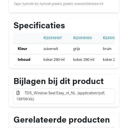
Tags: hybride kit, hybride glaskit, glaskit, overschilderbare kit
Specificaties
S
K23510107
K23510103
K23510104
p
Specificaties
Kleur
zuiverwit
grijs
bruin
e
van
c
Zwaluw
Inhoud
koker 290 ml
koker 290 ml
koker 290 ml
i
Window
f
Seal
i
Easy
Bijlagen bij dit product
c
a
t
TDS_Window Seal Easy_nl_NL (application/pdf,
i
139709 kb)
e
Gerelateerde producten