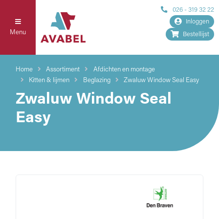
026 - 319 32 22
Inloggen
Menu
Bestellijst
Home
Assortiment
Afdichten en montage
Kitten & lijmen
Beglazing
Zwaluw Window Seal Easy
Zwaluw Window Seal
Easy