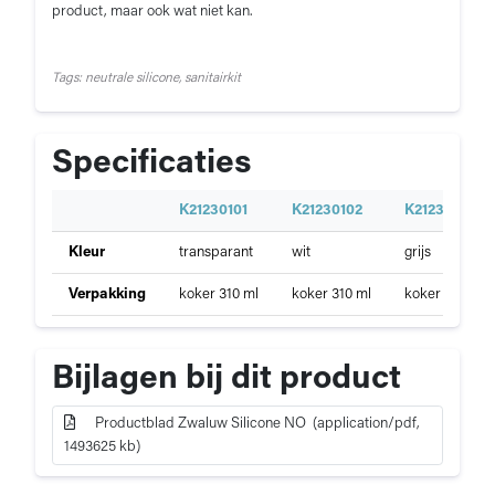
product, maar ook wat niet kan.
Tags: neutrale silicone, sanitairkit
Specificaties
S
K21230101
K21230102
K21230103
p
Specificaties
Kleur
transparant
wit
grijs
e
van
c
Zwaluw
Verpakking
koker 310 ml
koker 310 ml
koker 310 ml
i
Silicone
f
NO
i
Bijlagen bij dit product
c
a
t
Productblad Zwaluw Silicone NO (application/pdf,
i
1493625 kb)
e