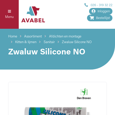
026 - 319 32 22
Inloggen
Menu
Bestellijst
Home
Assortiment
Afdichten en montage
Kitten & lijmen
Sanitair
Zwaluw Silicone NO
Zwaluw Silicone NO