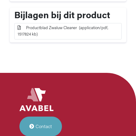
Zwaluw
i
Cleaner
f
Bijlagen bij dit product
i
c
Productblad Zwaluw Cleaner (application/pdf,
a
1517824 kb)
t
i
e
Contact