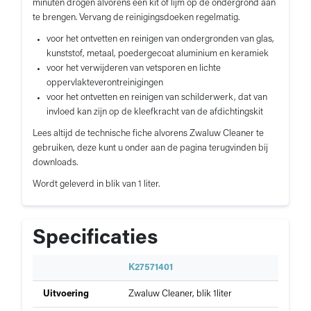
minuten drogen alvorens een kit of lijm op de ondergrond aan
te brengen. Vervang de reinigingsdoeken regelmatig.
voor het ontvetten en reinigen van ondergronden van glas,
kunststof, metaal, poedergecoat aluminium en keramiek
voor het verwijderen van vetsporen en lichte
oppervlakteverontreinigingen
voor het ontvetten en reinigen van schilderwerk, dat van
invloed kan zijn op de kleefkracht van de afdichtingskit
Lees altijd de technische fiche alvorens Zwaluw Cleaner te
gebruiken, deze kunt u onder aan de pagina terugvinden bij
downloads.
Wordt geleverd in blik van 1 liter.
Specificaties
S
K27571401
p
Specificaties
Uitvoering
Zwaluw Cleaner, blik 1liter
e
van
c