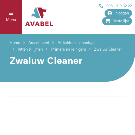
026 - 319 32 22
Inloggen
Menu
Bestellijst
Home
Assortiment
Afdichten en montage
Kitten & lijmen
Primers en reinigers
Zwaluw Cleaner
Zwaluw Cleaner