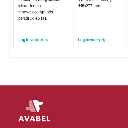
kitsoorten en
445x277 mm
renovatiecompunds,
persdruk 4.5 kN.
Log in voor prijs
Log in voor prijs