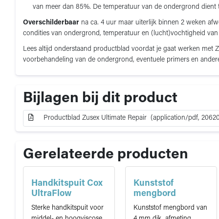
van meer dan 85%. De temperatuur van de ondergrond dient t
Overschilderbaar
na ca. 4 uur maar uiterlijk binnen 2 weken afw
condities van ondergrond, temperatuur en (lucht)vochtigheid va
Lees altijd onderstaand productblad voordat je gaat werken met Zu
voorbehandeling van de ondergrond, eventuele primers en ander
Bijlagen bij dit product
Productblad Zusex Ultimate Repair (application/pdf, 2062
Gerelateerde producten
Handkitspuit Cox
Kunststof
UltraFlow
mengbord
Sterke handkitspuit voor
Kunststof mengbord van
middel- en hoogviscose
4 mm dik, afmeting