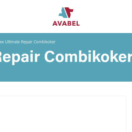
ex Ultimate Repair Combikoker
Repair Combikoke