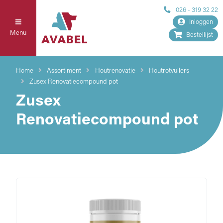
026 - 319 32 22
Inloggen
Menu
Bestellijst
Home
Assortiment
Houtrenovatie
Houtrotvullers
Zusex Renovatiecompound pot
Zusex
Renovatiecompound pot