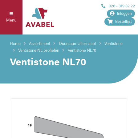
026 - 319 32 22
Inloggen
Menu
Bestellijst
Home
Assortiment
Duurzaam alternatief
Ventistone
Ventistone NL profielen
Ventistone NL70
Ventistone NL70