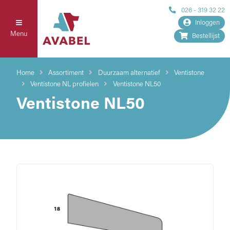
026 - 319 32 22
Inloggen
Menu
Bestellijst
Home
Assortiment
Duurzaam alternatief
Ventistone
Ventistone NL profielen
Ventistone NL50
Ventistone NL50