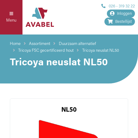
026 - 319 32 22
Inloggen
Menu
Bestellijst
Home
Assortiment
Duurzaam alternatief
Tricoya FSC gecertificeerd hout
Tricoya neuslat NL50
Tricoya neuslat NL50