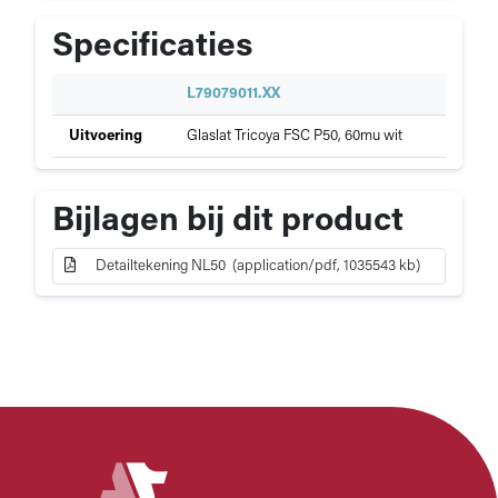
Specificaties
S
L79079011.XX
p
Specificaties
Uitvoering
Glaslat Tricoya FSC P50, 60mu wit
e
van
c
Tricoya
i
neuslat
f
Bijlagen bij dit product
NL50
i
c
Detailtekening NL50 (application/pdf, 1035543 kb)
a
t
i
e