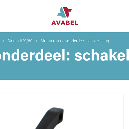
Strima 629/80
Strima reserve-onderdeel: schakelstang
onderdeel: schake