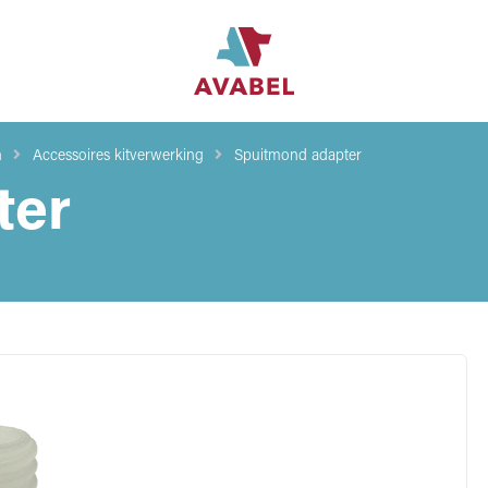
n
Accessoires kitverwerking
Spuitmond adapter
ter