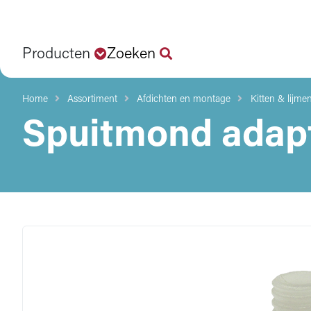
Producten
Zoeken
Home
Assortiment
Afdichten en montage
Kitten & lijme
Spuitmond adap