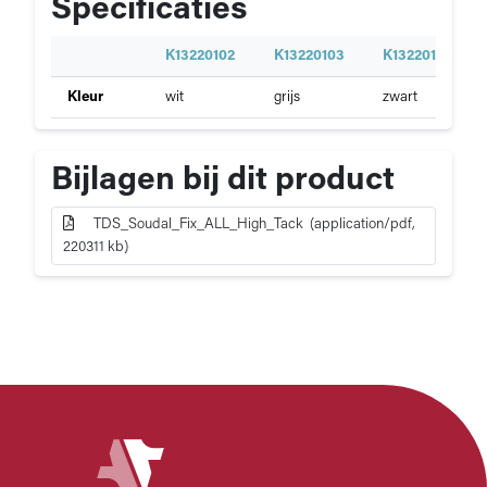
Specificaties
S
K13220102
K13220103
K13220105
p
Specificaties
Kleur
wit
grijs
zwart
e
van
c
Soudal
i
Fix
f
Bijlagen bij dit product
All
i
"High
c
Tack"
TDS_Soudal_Fix_ALL_High_Tack (application/pdf,
a
KOMO
220311 kb)
t
i
e