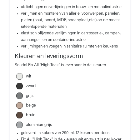
afdichtingen en verlijmingen in bouw- en metaalindustrie
verlijmen en monteren van allerlei voorwerpen, panelen,
platen (hout, board, MDF, spaanplaat,etc.) op de meest
uiteenlopende materialen
elastisch blijvende verlijmingen in carrosserie-, camper-,
aanhanger- en en containerindustrie
verlijmingen en voegen in sanitaire ruimten en keukens
Kleuren en leveringsvorm
Soudal Fix All "High Tack" is leverbaar in de kleuren
wit
zwart
grijs
beige
bruin
aluminiumgrijs
geleverd in kokers van 290 ml, 12 kokers per doos
Fix All "High Tack" in de kleuren wit en zwart is per koker