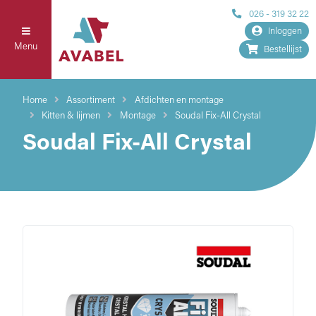
026 - 319 32 22
Inloggen
Menu
Bestellijst
Home
Assortiment
Afdichten en montage
Kitten & lijmen
Montage
Soudal Fix-All Crystal
Soudal Fix-All Crystal