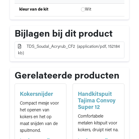
p
Specificaties
kleur van de kit
Wit
e
van
c
Soudal
i
Acryrub
f
Bijlagen bij dit product
CF2
i
c
TDS_Soudal_Acryrub_CF2 (application/pdf, 152184
a
kb)
t
i
e
Gerelateerde producten
Kokersnijder
Handkitspuit
Tajima Convoy
Compact mesje voor
Super 12
het openen van
Comfortabele
kokers en het op
metalen kitspuit voor
maat snijden van de
kokers, druipt niet na.
spuitmond.