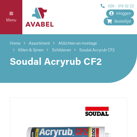
026 - 319 32 22
Inloggen
Menu
Bestellijst
Home
Assortiment
Afdichten en montage
Kitten & lijmen
Schilderen
Soudal Acryrub CF2
Soudal Acryrub CF2