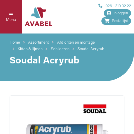
026 - 319 32 22
Inloggen
Menu
Bestellijst
Home
Assortiment
Afdichten en montage
Kitten & lijmen
Schilderen
Soudal Acryrub
Soudal Acryrub