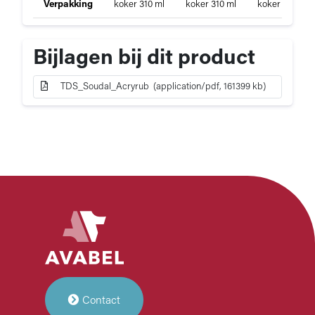
Soudal
Verpakking
koker 310 ml
koker 310 ml
koker 310 ml
i
Acryrub
f
i
Bijlagen bij dit product
c
a
t
TDS_Soudal_Acryrub (application/pdf, 161399 kb)
i
e
Contact