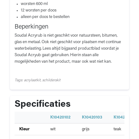
worsten 600 ml
12 worsten per doos
alleen per doos te bestellen
Beperkingen
Soudal Acryrub is niet geschikt voor natuursteen, bitumen,
glas en metaal. Ook niet geschikt voor plaatsen met continue
waterbelasting. Lees altijd bijgaand productblad voordat je
Soudal Acryub gaat gebruiken. Hierin staan alle
mogelijkheden van het product, maar ook wat niet kan.
Tags: acrylaatkit, schilderskit
Specificaties
S
K10420102
K10420103
K10420104
p
Specificaties
Kleur
wit
grijs
teak
e
van
c