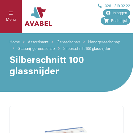
026 - 319 32 22
Inloggen
Menu
Bestellijst
Home
Assortiment
Gereedschap
Handgereedschap
Glassnij-gereedschap
Silberschnitt 100 glassnijder
Silberschnitt 100
glassnijder