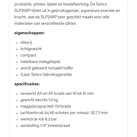
produktie, plinten, lijsten en houtafwerking. De Senco
SLP20XP blinkt uit in gebruiksgemak, superieure precisie en
kracht, wat de SLP20XP zeer geschikt maakt voor vele
materialen van verschillende diktes.
eigenschappen:
olievrij
lichtgewicht
compact
instelbare inslagdiepte
wordt geleverd inclusief koffer
5 jaar Senco fabrieksgarantie
specificaties:
verwerkt AX en AY brads van 16 tot 41 mm
gewicht slechts 1.0 kg
magazijncapaciteit 110 brads
luchtverbruik bij 60 schoten per minuut: 52.7 l/min
werkdruk 4.8-8.3 bar
aansluiting 1/4" binnendraad