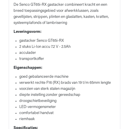
De Senco GT65i-RX gastacker combineert kracht en een
breed toepassingsgebied voor afwerkklussen, zoals
gevellijsten, strippen, plinten en glaslatten, kasten, kratten,
systeemplafonds of lambrisering
Leveringsvorm:
gastacker Senco GT65i-RX
2 stuks Li-Ion accu 7.2 V - 2.5Ah
acculader
transportkoffer
Eigenschappen:
goed gebalanceerde machine
verwerkt rechte F16 (RX) brads van 19 t/m 65mm lengte
voorzien van sterk stalen magazijn
diepte instelling zonder gereedschap
droogschietbeveiliging
LED-vermogensmeter
comfortabel handvat
riemhaak
Specificaties: