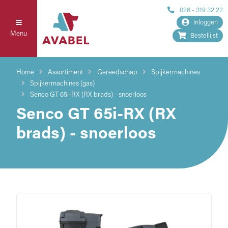
026 - 319 32 22
Inloggen
Menu
Bestellijst
Home
Assortiment
Gereedschap
Spijkermachines
Spijkermachines (gas)
Senco GT 65i-RX (RX brads) - snoerloos
Senco GT 65i-RX (RX
brads) - snoerloos