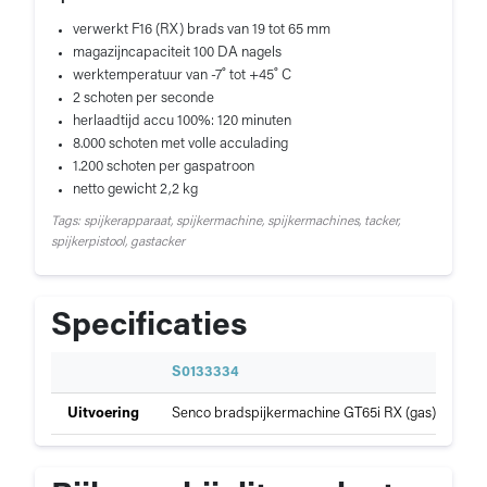
verwerkt F16 (RX) brads van 19 tot 65 mm
magazijncapaciteit 100 DA nagels
werktemperatuur van -7˚ tot +45˚ C
2 schoten per seconde
herlaadtijd accu 100%: 120 minuten
8.000 schoten met volle acculading
1.200 schoten per gaspatroon
netto gewicht 2,2 kg
Tags: spijkerapparaat, spijkermachine, spijkermachines, tacker,
spijkerpistool, gastacker
Specificaties
S
S0133334
p
Specificaties
Uitvoering
Senco bradspijkermachine GT65i RX (gas), recht 
e
van
c
Senco
i
GT
f