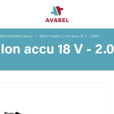
ijkermachines (accu)
Senco Fusion Li-Ion accu 18 V - 2.0Ah
Ion accu 18 V - 2.