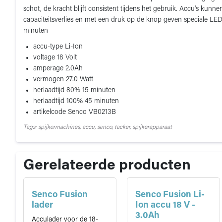
schot, de kracht blijft consistent tijdens het gebruik. Accu's k
capaciteitsverlies en met een druk op de knop geven speciale LED'
minuten
accu-type Li-Ion
voltage 18 Volt
amperage 2.0Ah
vermogen 27.0 Watt
herlaadtijd 80% 15 minuten
herlaadtijd 100% 45 minuten
artikelcode Senco VB0213B
Tags: spijkermachines, accu, senco, tacker, spijkerapparaat
Gerelateerde producten
Senco Fusion
Senco Fusion Li-
lader
Ion accu 18 V -
3.0Ah
Acculader voor de 18-