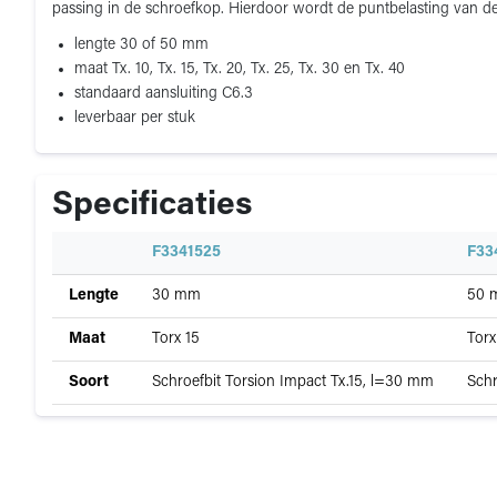
passing in de schroefkop. Hierdoor wordt de puntbelasting van de
lengte 30 of 50 mm
maat Tx. 10, Tx. 15, Tx. 20, Tx. 25, Tx. 30 en Tx. 40
standaard aansluiting C6.3
leverbaar per stuk
Specificaties
Specificatie
F3341525
F33
Specificaties
Lengte
30 mm
50 
van
Schroefbit
Maat
Torx 15
Torx
Torx
Soort
Schroefbit Torsion Impact Tx.15, l=30 mm
Schr
(Tx)
"Torsion
Impact"