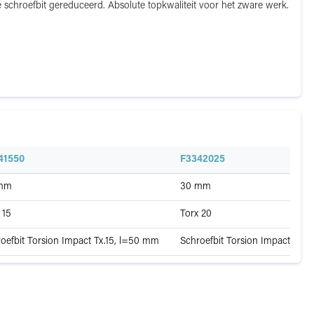
 schroefbit gereduceerd. Absolute topkwaliteit voor het zware werk.
41550
F3342025
mm
30 mm
 15
Torx 20
oefbit Torsion Impact Tx.15, l=50 mm
Schroefbit Torsion Impact Tx.