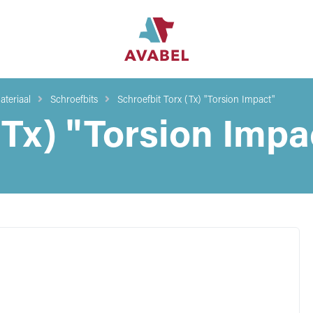
teriaal
Schroefbits
Schroefbit Torx (Tx) "Torsion Impact"
(Tx) "Torsion Impa