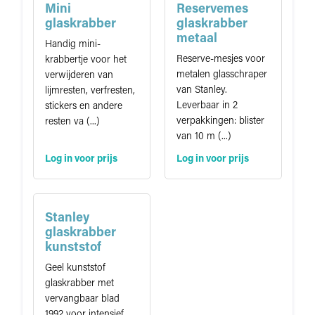
a
Mini
Reservemes
t
glaskrabber
glaskrabber
i
metaal
Handig mini-
e
Reserve-mesjes voor
krabbertje voor het
metalen glasschraper
verwijderen van
van Stanley.
lijmresten, verfresten,
Leverbaar in 2
stickers en andere
verpakkingen: blister
resten va (...)
van 10 m (...)
Log in voor prijs
Log in voor prijs
Stanley
glaskrabber
kunststof
Geel kunststof
glaskrabber met
vervangbaar blad
1992 voor intensief