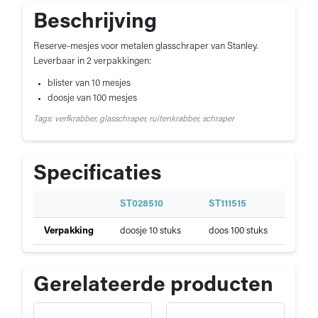
Beschrijving
Reserve-mesjes voor metalen glasschraper van Stanley.
Leverbaar in 2 verpakkingen:
blister van 10 mesjes
doosje van 100 mesjes
Tags: verfkrabber, glasschraper, ruitenkrabber, schraper
Specificaties
S
ST028510
ST111515
p
Specificaties
Verpakking
doosje 10 stuks
doos 100 stuks
e
van
c
Reservemes
i
glaskrabber
f
Gerelateerde producten
metaal
i
c