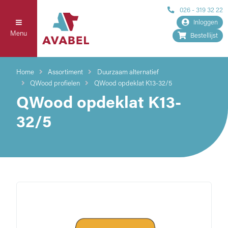
026 - 319 32 22
Inloggen
Menu
Bestellijst
Home
Assortiment
Duurzaam alternatief
QWood profielen
QWood opdeklat K13-32/5
QWood opdeklat K13-
32/5