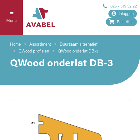
026 - 319 32 22
Inloggen
Menu
Bestellijst
Home
Assortiment
Duurzaam alternatief
QWood profielen
QWood onderlat DB-3
QWood onderlat DB-3