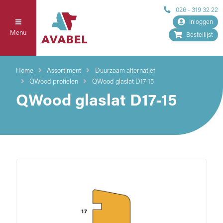
026 - 319 32 22
Inloggen
Menu
Bestellijst
Home
Assortiment
Duurzaam alternatief
QWood profielen
QWood glaslat D17-15
QWood glaslat D17-15