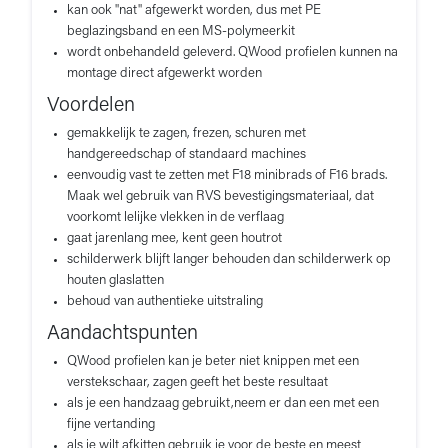
kan ook "nat" afgewerkt worden, dus met PE
beglazingsband en een MS-polymeerkit
wordt onbehandeld geleverd. QWood profielen kunnen na
montage direct afgewerkt worden
Voordelen
gemakkelijk te zagen, frezen, schuren met
handgereedschap of standaard machines
eenvoudig vast te zetten met F18 minibrads of F16 brads.
Maak wel gebruik van RVS bevestigingsmateriaal, dat
voorkomt lelijke vlekken in de verflaag
gaat jarenlang mee, kent geen houtrot
schilderwerk blijft langer behouden dan schilderwerk op
houten glaslatten
behoud van authentieke uitstraling
Aandachtspunten
QWood profielen kan je beter niet knippen met een
verstekschaar, zagen geeft het beste resultaat
als je een handzaag gebruikt,neem er dan een met een
fijne vertanding
als je wilt afkitten gebruik je voor de beste en meest