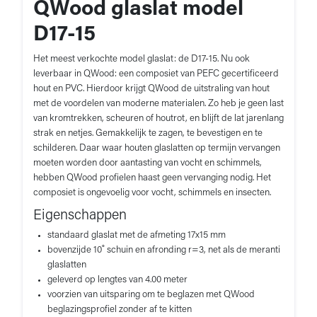
QWood glaslat model
D17-15
Het meest verkochte model glaslat: de D17-15. Nu ook
leverbaar in QWood: een composiet van PEFC gecertificeerd
hout en PVC. Hierdoor krijgt QWood de uitstraling van hout
met de voordelen van moderne materialen. Zo heb je geen last
van kromtrekken, scheuren of houtrot, en blijft de lat jarenlang
strak en netjes. Gemakkelijk te zagen, te bevestigen en te
schilderen. Daar waar houten glaslatten op termijn vervangen
moeten worden door aantasting van vocht en schimmels,
hebben QWood profielen haast geen vervanging nodig. Het
composiet is ongevoelig voor vocht, schimmels en insecten.
Eigenschappen
standaard glaslat met de afmeting 17x15 mm
bovenzijde 10˚ schuin en afronding r=3, net als de meranti
glaslatten
geleverd op lengtes van 4.00 meter
voorzien van uitsparing om te beglazen met QWood
beglazingsprofiel zonder af te kitten