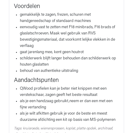
Voordelen
gemakkelijk te zagen, frezen, schuren met
handgereedschap of standaard machines
eenvoudig vast te zetten met F18 minibrads, F16 brads of
glaslatschroeven. Maak wel gebruik van RVS
bevestigingsmateriaal, dat voorkomt lelijke vlekken in de
verflaag
gaat jarenlang mee, kent geen houtrot
schilderwerk blijft langer behouden dan schilderwerk op
houten glaslatten
behoud van authentieke uitstraling
Aandachtspunten
QWood profielen kan je beter niet knippen met een
verstekschaar, zagen geeft het beste resultaat
als je een handzaag gebruikt,neem er dan een met een
fijne vertanding
als je wilt afkitten gebruik je voor de beste en meest
duurzame afdichting een kit op basis van MS-polymeren
Tags: kruisroede, wienersprossen, koplat, platte opdek, architraaf,