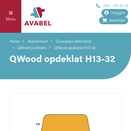
026 - 319 32 22
Inloggen
Menu
Bestellijst
Home
Assortiment
Duurzaam alternatief
QWood profielen
QWood opdeklat H13-32
QWood opdeklat H13-32