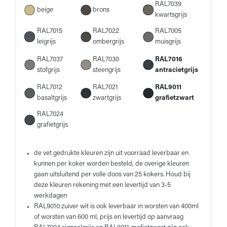
RAL7039
beige
brons
kwartsgrijs
RAL7015
RAL7022
RAL7005
leigrijs
ombergrijs
muisgrijs
RAL7037
RAL7030
RAL7016
stofgrijs
steengrijs
antracietgrijs
RAL7012
RAL7021
RAL9011
basaltgrijs
zwartgrijs
grafietzwart
RAL7024
grafietgrijs
de vet gedrukte kleuren zijn uit voorraad leverbaar en
kunnen per koker worden besteld, de overige kleuren
gaan uitsluitend per volle doos van 25 kokers. Houd bij
deze kleuren rekening met een levertijd van 3-5
werkdagen
RAL9010 zuiver wit is ook leverbaar in worsten van 400ml
of worsten van 600 ml, prijs en levertijd op aanvraag