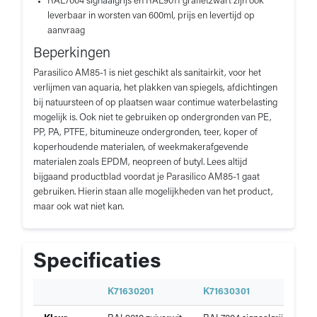
RAL7004 signaalgrijs en RAL9011 grafietzwart zijn ook
leverbaar in worsten van 600ml, prijs en levertijd op
aanvraag
Beperkingen
Parasilico AM85-1 is niet geschikt als sanitairkit, voor het
verlijmen van aquaria, het plakken van spiegels, afdichtingen
bij natuursteen of op plaatsen waar contimue waterbelasting
mogelijk is. Ook niet te gebruiken op ondergronden van PE,
PP, PA, PTFE, bitumineuze ondergronden, teer, koper of
koperhoudende materialen, of weekmakerafgevende
materialen zoals EPDM, neopreen of butyl. Lees altijd
bijgaand productblad voordat je Parasilico AM85-1 gaat
gebruiken. Hierin staan alle mogelijkheden van het product,
maar ook wat niet kan.
Specificaties
S
K71630201
K71630301
K
p
Specificaties