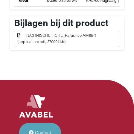
Kleur
RAL9010 zuiverwit
RAL7004 signaalgrijs
R
e
van
c
Parasilico
i
AM85-
f
Bijlagen bij dit product
1
i
c
TECHNISCHE FICHE_Parasilico AM85-1
a
(application/pdf, 370001 kb)
t
i
e
Contact