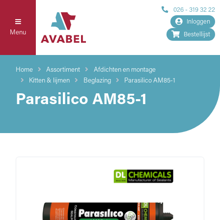
026 - 319 32 22
Inloggen
Menu
Bestellijst
Home
Assortiment
Afdichten en montage
Kitten & lijmen
Beglazing
Parasilico AM85-1
Parasilico AM85-1