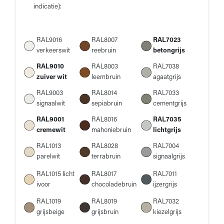
indicatie):
RAL9016
RAL8007
RAL7023
verkeerswit
reebruin
betongrijs
RAL9010
RAL8003
RAL7038
zuiver wit
leembruin
agaatgrijs
RAL9003
RAL8014
RAL7033
signaalwit
sepiabruin
cementgrijs
RAL9001
RAL8016
RAL7035
cremewit
mahoniebruin
lichtgrijs
RAL1013
RAL8028
RAL7004
parelwit
terrabruin
signaalgrijs
RAL1015 licht
RAL8017
RAL7011
ivoor
chocoladebruin
ijzergrijs
RAL1019
RAL8019
RAL7032
grijsbeige
grijsbruin
kiezelgrijs