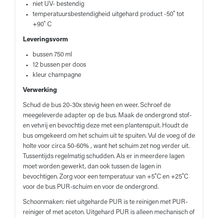
niet UV- bestendig
temperatuursbestendigheid uitgehard product -50˚ tot
+90˚ C
Leveringsvorm
bussen 750 ml
12 bussen per doos
kleur champagne
Verwerking
Schud de bus 20-30x stevig heen en weer. Schroef de
meegeleverde adapter op de bus. Maak de ondergrond stof-
en vetvrij en bevochtig deze met een plantenspuit. Houdt de
bus omgekeerd om het schuim uit te spuiten. Vul de voeg of de
holte voor circa 50-60% , want het schuim zet nog verder uit.
Tussentijds regelmatig schudden. Als er in meerdere lagen
moet worden gewerkt, dan ook tussen de lagen in
bevochtigen. Zorg voor een temperatuur van +5˚C en +25˚C
voor de bus PUR-schuim en voor de ondergrond.
Schoonmaken: niet uitgeharde PUR is te reinigen met PUR-
reiniger of met aceton. Uitgehard PUR is alleen mechanisch of