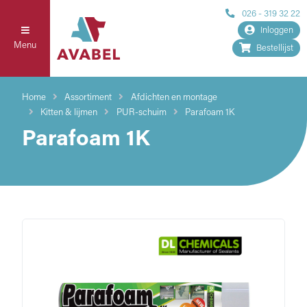
026 - 319 32 22
Inloggen
Menu
Bestellijst
Home
Assortiment
Afdichten en montage
Kitten & lijmen
PUR-schuim
Parafoam 1K
Parafoam 1K