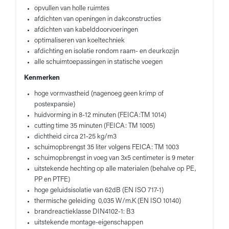
opvullen van holle ruimtes
afdichten van openingen in dakconstructies
afdichten van kabelddoorvoeringen
optimaliseren van koeltechniek
afdichting en isolatie rondom raam- en deurkozijn
alle schuimtoepassingen in statische voegen
Kenmerken
hoge vormvastheid (nagenoeg geen krimp of
postexpansie)
huidvorming in 8-12 minuten (FEICA:TM 1014)
cutting time 35 minuten (FEICA: TM 1005)
dichtheid circa 21-25 kg/m3
schuimopbrengst 35 liter volgens FEICA: TM 1003
schuimopbrengst in voeg van 3x5 centimeter is 9 meter
uitstekende hechting op alle materialen (behalve op PE,
PP en PTFE)
hoge geluidsisolatie van 62dB (EN ISO 717-1)
thermische geleiding 0,035 W/m.K (EN ISO 10140)
brandreactieklasse DIN4102-1: B3
uitstekende montage-eigenschappen