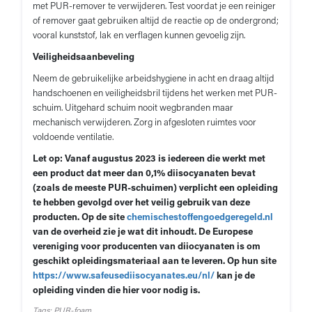
met PUR-remover te verwijderen. Test voordat je een reiniger
of remover gaat gebruiken altijd de reactie op de ondergrond;
vooral kunststof, lak en verflagen kunnen gevoelig zijn.
Veiligheidsaanbeveling
Neem de gebruikelijke arbeidshygiene in acht en draag altijd
handschoenen en veiligheidsbril tijdens het werken met PUR-
schuim. Uitgehard schuim nooit wegbranden maar
mechanisch verwijderen. Zorg in afgesloten ruimtes voor
voldoende ventilatie.
Let op: Vanaf augustus 2023 is iedereen die werkt met
een product dat meer dan 0,1% diisocyanaten bevat
(zoals de meeste PUR-schuimen) verplicht een opleiding
te hebben gevolgd over het veilig gebruik van deze
producten. Op de site
chemischestoffengoedgeregeld.nl
van de overheid zie je wat dit inhoudt. De Europese
vereniging voor producenten van diiocyanaten is om
geschikt opleidingsmateriaal aan te leveren. Op hun site
https://www.safeusediisocyanates.eu/nl/
kan je de
opleiding vinden die hier voor nodig is.
Tags: PUR-foam